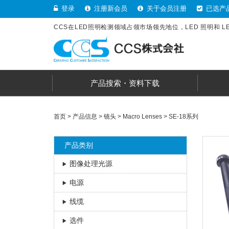
登录
注册新会员
关于会员注册
已选产
CCS在LED照明检测领域占领市场领先地位，LED 照明和 
产品搜索・资料下载
首页
>
产品信息
>
镜头
>
Macro Lenses
>
SE-18系列
产品类别
图像处理光源
电源
线缆
选件