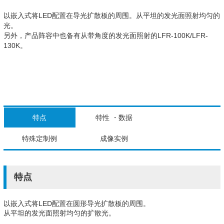
以嵌入式将LED配置在导光扩散板的周围。从平坦的发光面照射均匀的
光。
另外，产品阵容中也备有从带角度的发光面照射的LFR-100K/LFR-
130K。
特点
特性 ・数据
特殊定制例
成像实例
特点
以嵌入式将LED配置在圆形导光扩散板的周围。
从平坦的发光面照射均匀的扩散光。