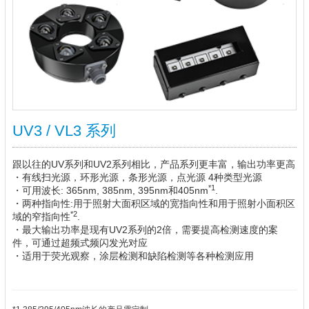
UV3 / VL3 系列
跟以往的UV系列和UV2系列相比，产品系列更丰富，输出功率更高
・有线扫光源，环形光源，条形光源，点光源 4种类型光源
*1
・可用波长: 365nm, 385nm, 395nm和405nm
.
・两种指向性:用于照射大面积区域的宽指向性和用于照射小面积区
*2
域的窄指向性
.
・最大输出功率是现有UV2系列的2倍，需要提高检测速度的案
件，可通过超频式频闪发光对应
・适用于荧光观察，涂层检测和缺陷检测等各种检测应用