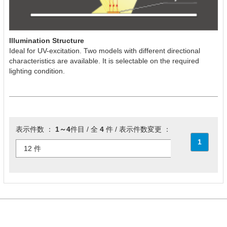
Illumination Structure
Ideal for UV-excitation. Two models with different directional
characteristics are available. It is selectable on the required
lighting condition.
表示件数 ：
1～4
件目 / 全
4
件 / 表示件数変更 ：
1