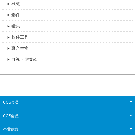
线缆
选件
镜头
软件工具
聚合生物
目视・显微镜
CCS会员
CCS会员
企业信息