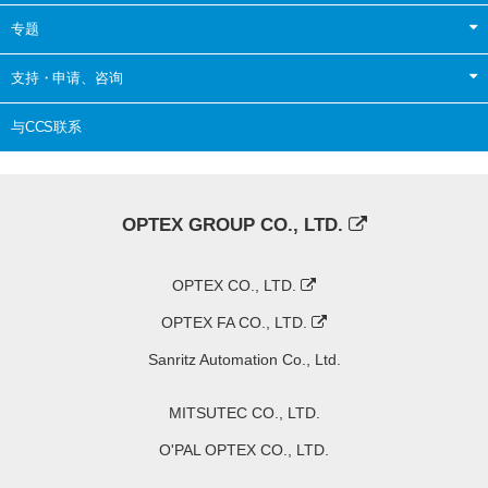
专题
支持・申请、咨询
与CCS联系
OPTEX GROUP CO., LTD.
OPTEX CO., LTD.
OPTEX FA CO., LTD.
Sanritz Automation Co., Ltd.
MITSUTEC CO., LTD.
O'PAL OPTEX CO., LTD.