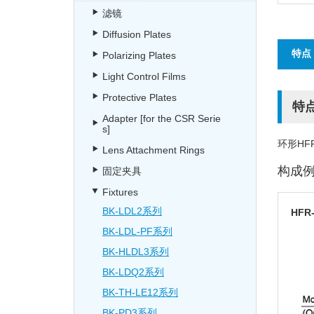
滤镜
Diffusion Plates
特点
Polarizing Plates
Light Control Films
Protective Plates
特
Adapter [for the CSR Serie
s]
环形H
Lens Attachment Rings
构成
固定夹具
Fixtures
BK-LDL2系列
HFR-
BK-LDL-PF系列
BK-HLDL3系列
BK-LDQ2系列
BK-TH-LE12系列
BK-PD3系列