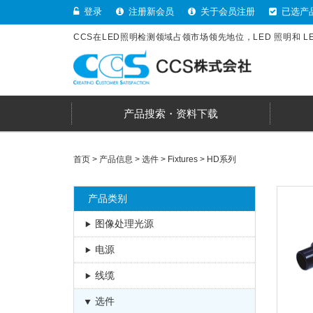
登录
注册新会员
关于会员注册
已选产
CCS在LED照明检测领域占领市场领先地位，LED 照明和 
产品搜索・资料下载
首页
>
产品信息
>
选件
>
Fixtures
>
HD系列
产品类别
图像处理光源
电源
线缆
选件