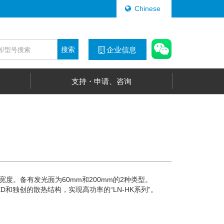
Chinese
搜索
企业信息
支持・申请、咨询
度。备有发光面为60mm和200mm的2种类型。
和独创的散热结构，实现高功率的“LN-HK系列”。