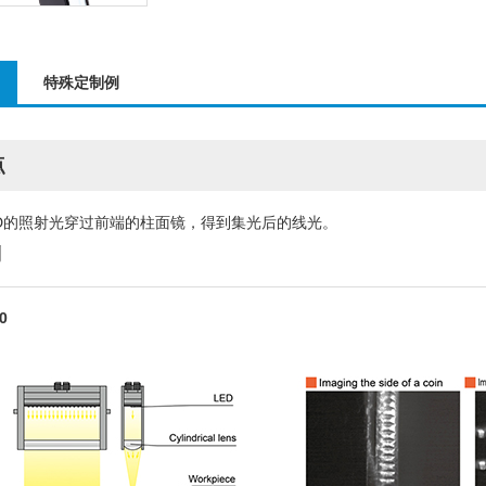
特殊定制例
点
ED的照射光穿过前端的柱面镜，得到集光后的线光。
例
0