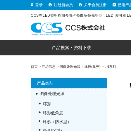
登录
注册新会员
关于会员注册
已选产
CCS在LED照明检测领域占领市场领先地位，LED 照明和 
产品搜索・资料下载
首页
>
产品信息
>
图像处理光源
>
线扫(集光)
>
LN系列
产品类别
图像处理光源
环形
环形低角度
环形（防水型）
条形(区域)