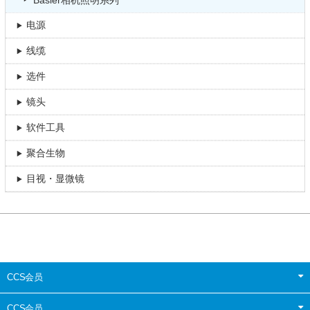
Basler相机照明系列
电源
线缆
选件
镜头
软件工具
聚合生物
目视・显微镜
CCS会员
CCS会员