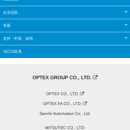
企业信息
专题
支持・申请、咨询
与CCS联系
OPTEX GROUP CO., LTD.
OPTEX CO., LTD.
OPTEX FA CO., LTD.
Sanritz Automation Co., Ltd.
MITSUTEC CO., LTD.