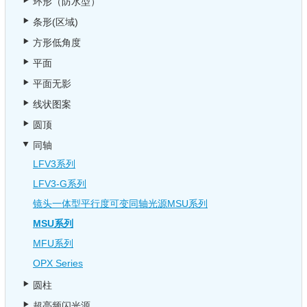
环形（防水型）
条形(区域)
方形低角度
平面
平面无影
线状图案
圆顶
同轴
LFV3系列
LFV3-G系列
镜头一体型平行度可变同轴光源MSU系列
MSU系列
MFU系列
OPX Series
圆柱
超亮频闪光源