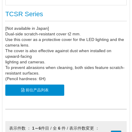
TCSR Series
[Not available in Japan]
Dual-side scratch-resistant cover t2 mm.
Use this cover as a protective cover for the LED lighting and the
camera lens.
The cover is also effective against dust when installed on
upward-facing
lighting and cameras.
To prevent abrasions when cleaning, both sides feature scratch-
resistant surfaces.
(Pencil hardness: 6H)
前往产品列表
表示件数 ：
1～6
件目 / 全
6
件 / 表示件数変更 ：