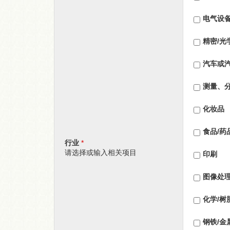
电气设
精密/光
汽车或
测量、
化妆品
食品/药
行业
*
请选择或输入相关项目
印刷
图像处
化学/树
钢铁/金