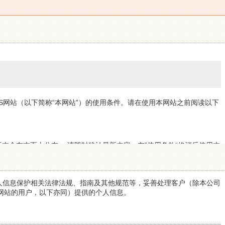
CS网站（以下简称“本网站”）的使用条件。请在使用本网站之前阅读以下
版本会在本页上公布， 请随时确认最新内容。在”使用条款“修订后使用本
个人信息保护相关法律法规、指南及其他规范等，妥善处理客户（除本公司
网站的用户，以下亦同）提供的个人信息。
审查并发布，但对本网站和本网站的信息不作任何保证。特别是对于以