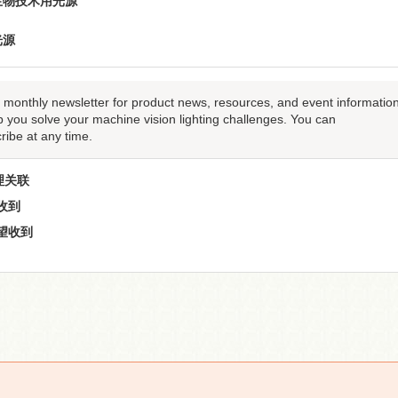
生物技术用光源
光源
r monthly newsletter for product news, resources, and event informatio
p you solve your machine vision lighting challenges. You can
ribe at any time.
理关联
收到
望收到