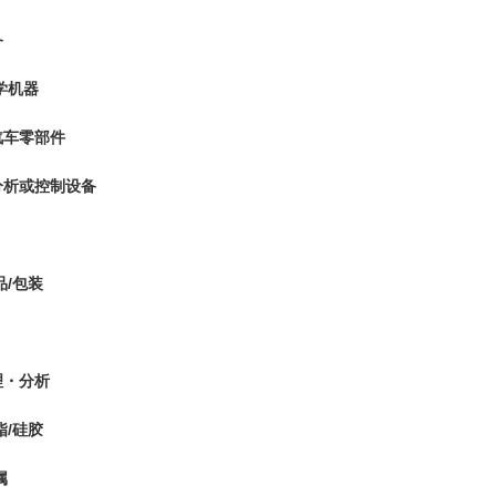
备
学机器
汽车零部件
分析或控制设备
品/包装
理・分析
脂/硅胶
属