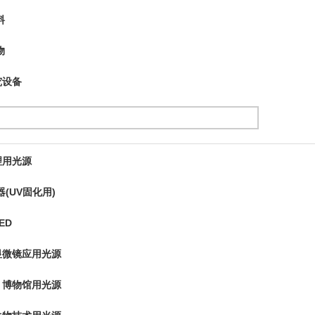
料
物
究设备
理用光源
器(UV固化用)
ED
显微镜应用光源
・博物馆用光源