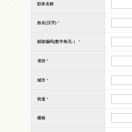
职务名称
姓名(汉字)
*
邮政编码(数半角无-）
*
省份
*
城市
*
街道
*
楼栋