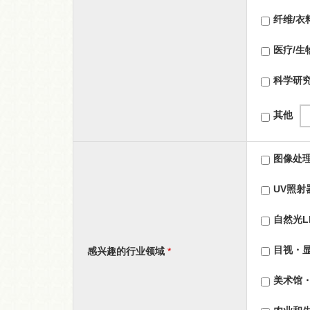
纤维/衣
医疗/生
科学研
其他
图像处
UV照射
自然光L
目视・
感兴趣的行业领域
*
美术馆