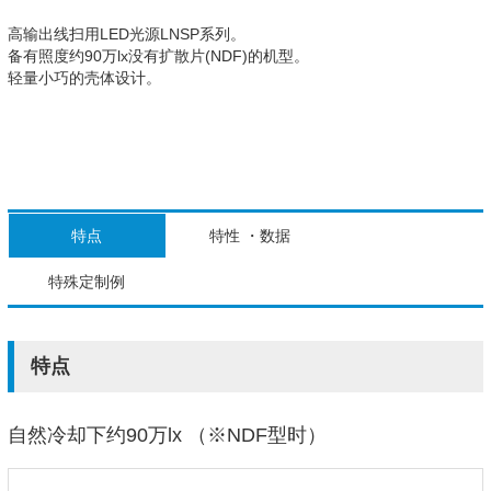
高输出线扫用LED光源LNSP系列。
备有照度约90万lx没有扩散片(NDF)的机型。
轻量小巧的壳体设计。
特点
特性 ・数据
特殊定制例
特点
自然冷却下约90万lx （※NDF型时）