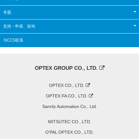
专题
支持・申请、咨询
与CCS联系
OPTEX GROUP CO., LTD.
OPTEX CO., LTD.
OPTEX FA CO., LTD.
Sanritz Automation Co., Ltd.
MITSUTEC CO., LTD.
O'PAL OPTEX CO., LTD.