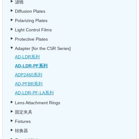
滤镜
Diffusion Plates
Polarizing Plates
Light Control Films
Protective Plates
Adapter [for the CSR Series]
AD-LDR系列
AD-LDR-PF系列
ADP2460系列
AD-PFBR系列
AD-LDR-PF-LA系列
Lens Attachment Rings
固定夹具
Fixtures
转换器