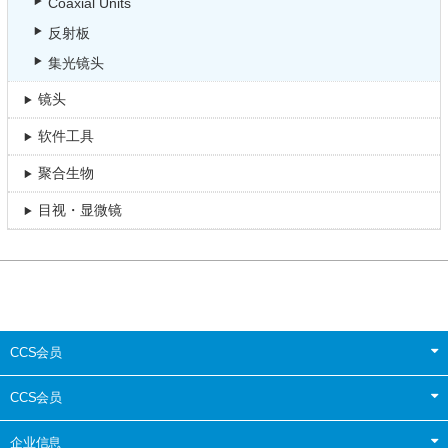
Coaxial Units
反射板
集光镜头
镜头
软件工具
聚合生物
目视・显微镜
CCS会员
CCS会员
企业信息