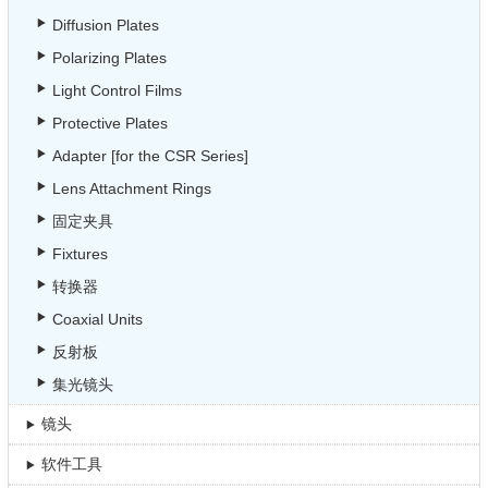
Diffusion Plates
Polarizing Plates
Light Control Films
Protective Plates
Adapter [for the CSR Series]
Lens Attachment Rings
固定夹具
Fixtures
转换器
Coaxial Units
反射板
集光镜头
镜头
软件工具