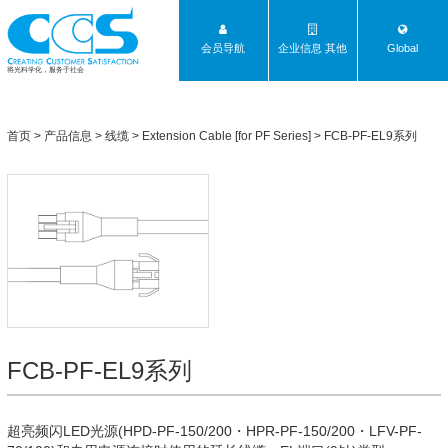
会员导航
企业信息 其他
Global
将光科学化，服务于社会
首页
>
产品信息
>
线缆
>
Extension Cable [for PF Series]
>
FCB-PF-EL9系列
FCB-PF-EL9系列
超亮频闪LED光源(HPD-PF-150/200・HPR-PF-150/200・LFV-PF-