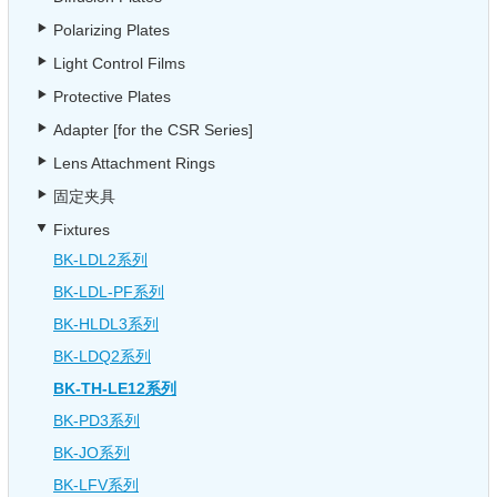
Polarizing Plates
Light Control Films
Protective Plates
Adapter [for the CSR Series]
Lens Attachment Rings
固定夹具
Fixtures
BK-LDL2系列
BK-LDL-PF系列
BK-HLDL3系列
BK-LDQ2系列
BK-TH-LE12系列
BK-PD3系列
BK-JO系列
BK-LFV系列