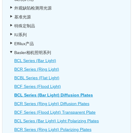
外观缺陷检测用光源
基准光源
特殊定制品
IU系列
Effilux产品
Basler相机照明系列
BCL Series (Bar Light)
BCR Series (Ring Light)
BCBL Series (Flat Light)
BCF Series (Flood Light)
BCL Series (Bar Light) Diffusion Plates
BCR Series (Ring Light) Diffusion Plates
BCF Series (Flood Light) Transparent Plate
BCL Series (Bar Light) Light Polarizing Plates
BCR Series (Ring Light) Polarizing Plates