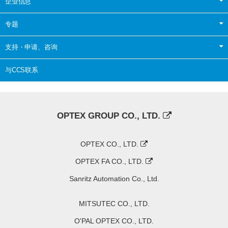
企业信息
专题
支持・申请、咨询
与CCS联系
OPTEX GROUP CO., LTD.
OPTEX CO., LTD.
OPTEX FA CO., LTD.
Sanritz Automation Co., Ltd.
MITSUTEC CO., LTD.
O'PAL OPTEX CO., LTD.