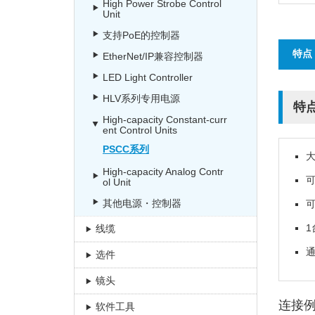
High Power Strobe Control
Unit
支持PoE的控制器
特点
EtherNet/IP兼容控制器
LED Light Controller
HLV系列专用电源
特
High-capacity Constant-curr
ent Control Units
PSCC系列
大
High-capacity Analog Contr
可
ol Unit
其他电源・控制器
1
线缆
选件
镜头
连接
软件工具