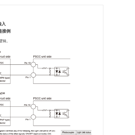
输入
连接例
逻辑。