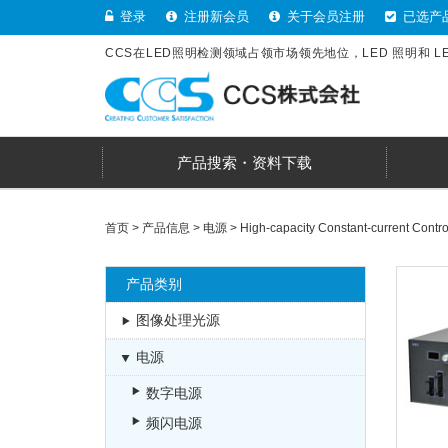
登录
注册新会员
关于会员注册
已选产
CCS在LED照明检测领域占领市场领先地位，LED 照明和 
产品搜索・资料下载
首页
>
产品信息
>
电源
>
High-capacity Constant-current Contro
产品类别
图像处理光源
电源
数字电源
频闪电源