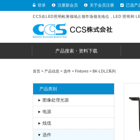
登录
注册新会员
关于会员注册
已选产
CCS在LED照明检测领域占领市场领先地位，LED 照明和 
产品搜索・资料下载
首页
>
产品信息
>
选件
>
Fixtures
>
BK-LDL2系列
产品类别
图像处理光源
电源
线缆
选件