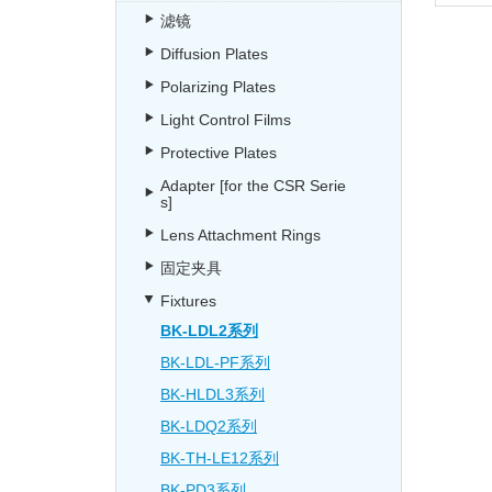
滤镜
Diffusion Plates
Polarizing Plates
Light Control Films
Protective Plates
Adapter [for the CSR Serie
s]
Lens Attachment Rings
固定夹具
Fixtures
BK-LDL2系列
BK-LDL-PF系列
BK-HLDL3系列
BK-LDQ2系列
BK-TH-LE12系列
BK-PD3系列