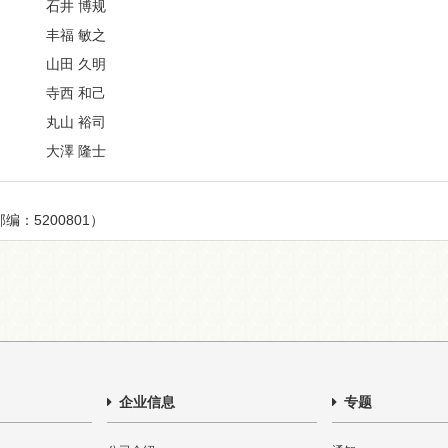
石井 博规
丰福 敏之
山田 久明
寺西 和己
丸山 裕司
大澤 隆士
编：5200801）
企业信息
专题