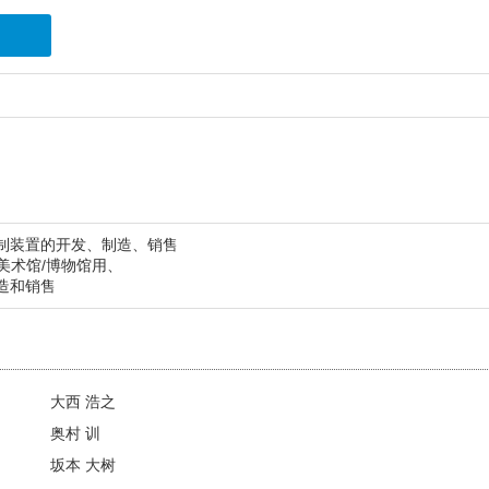
控制装置的开发、制造、销售
美术馆/博物馆用、
造和销售
大西 浩之
奥村 训
坂本 大树