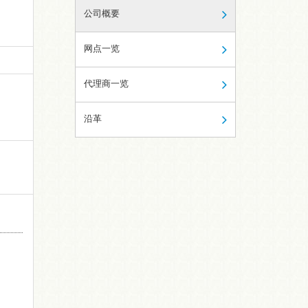
公司概要
⽹点⼀览
代理商⼀览
沿⾰