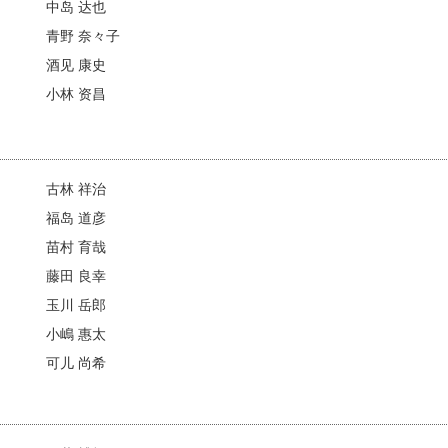
中岛 达也
青野 奈々子
酒见 康史
小林 资昌
古林 祥治
福岛 道彦
苗村 育哉
藤田 良幸
玉川 岳郎
小嶋 惠太
可儿 尚希