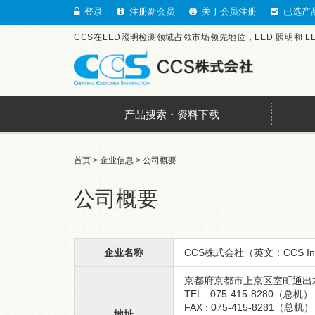
登录
注册新会员
关于会员注册
已选产
CCS在LED照明检测领域占领市场领先地位，LED 照明和 
产品搜索・资料下载
首页
>
企业信息
> 公司概要
公司概要
企业名称
CCS株式会社（英文：CCS In
京都府京都市上京区室町通出水上
TEL : 075-415-8280（总机）
FAX : 075-415-8281（总机）
地址