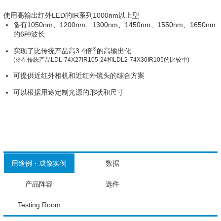
使用高输出红外LED的IR系列1000nm以上型
备有1050nm、1200nm、1300nm、1450nm、1550nm、1650nm
的6种波长
※
实现了比传统产品高3.4倍
的高输出化
(※在传统产品LDL-74X27IR105-24和LDL2-74X30IR105的比较中)
可提供近红外相机和近红外镜头的综合方案
可以根据用途定制光源的形状和尺寸
用途例・成像实例
数据
产品阵容
选件
Testing Room