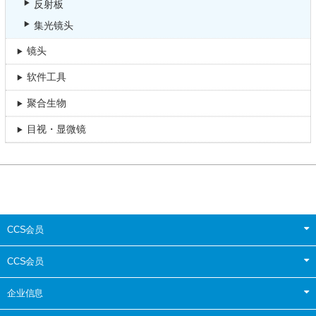
反射板
集光镜头
镜头
软件工具
聚合生物
目视・显微镜
CCS会员
CCS会员
企业信息