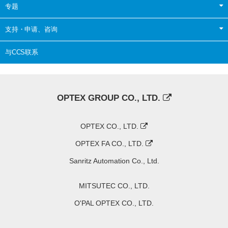
专题
支持・申请、咨询
与CCS联系
OPTEX GROUP CO., LTD.
OPTEX CO., LTD.
OPTEX FA CO., LTD.
Sanritz Automation Co., Ltd.
MITSUTEC CO., LTD.
O'PAL OPTEX CO., LTD.