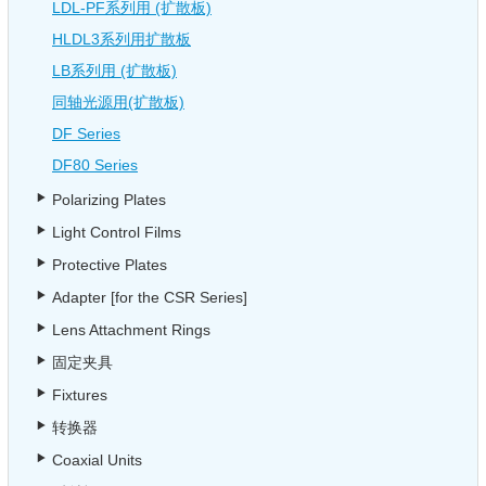
LDL-PF系列用 (扩散板)
HLDL3系列用扩散板
LB系列用 (扩散板)
同轴光源用(扩散板)
DF Series
DF80 Series
Polarizing Plates
Light Control Films
Protective Plates
Adapter [for the CSR Series]
Lens Attachment Rings
固定夹具
Fixtures
转换器
Coaxial Units