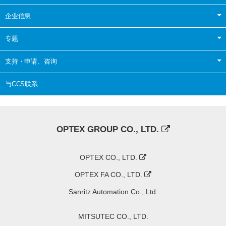
企业信息
专题
支持・申请、咨询
与CCS联系
OPTEX GROUP CO., LTD.
OPTEX CO., LTD.
OPTEX FA CO., LTD.
Sanritz Automation Co., Ltd.
MITSUTEC CO., LTD.