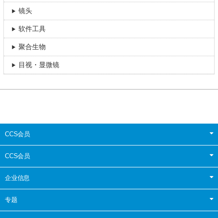
镜头
软件工具
聚合生物
目视・显微镜
CCS会员
CCS会员
企业信息
专题