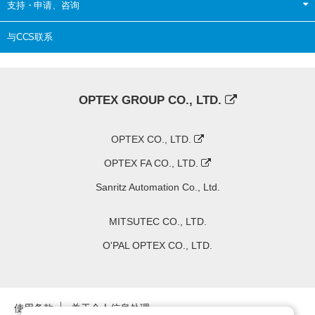
支持・申请、咨询
与CCS联系
OPTEX GROUP CO., LTD.
OPTEX CO., LTD.
OPTEX FA CO., LTD.
Sanritz Automation Co., Ltd.
MITSUTEC CO., LTD.
O'PAL OPTEX CO., LTD.
使用条款
关于个人信息处理