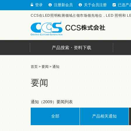
登录
注册新会员
关于会员注册
已选产
CCS在LED照明检测领域占领市场领先地位，LED 照明和 
产品搜索・资料下载
首页
>
要闻
> 通知
要闻
通知（2009）要闻列表
全部
产品相关通知