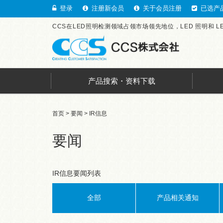
登录
注册新会员
关于会员注册
已选产
CCS在LED照明检测领域占领市场领先地位，LED 照明和 
产品搜索・资料下载
首页
>
要闻
> IR信息
要闻
IR信息要闻列表
全部
产品相关通知