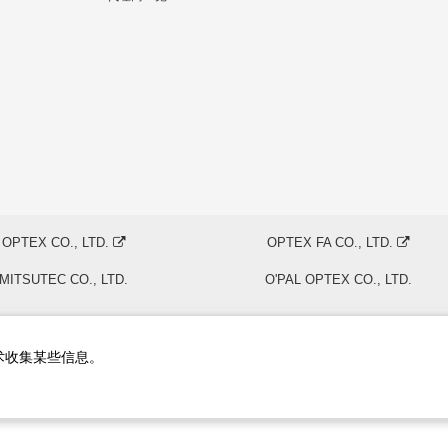
OPTEX CO., LTD.
OPTEX FA CO., LTD.
MITSUTEC CO., LTD.
O'PAL OPTEX CO., LTD.
技术收集某些信息。