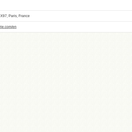
5X97, Paris, France
trie.com/en