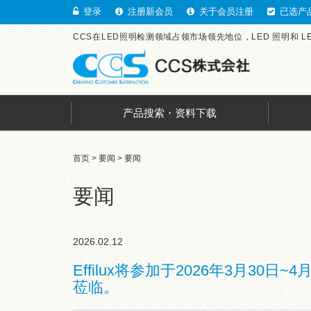
登录
注册新会员
关于会员注册
已选产
CCS在LED照明检测领域占领市场领先地位，LED 照明和 
产品搜索・资料下载
首页
>
要闻
> 要闻
要闻
2026.02.12
Effilux将参加于2026年3月30日~4月
莅临。